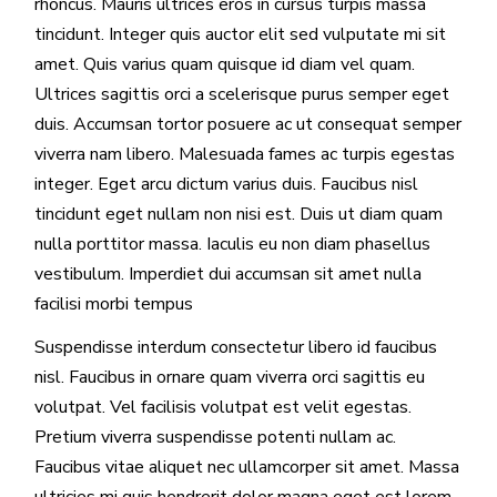
rhoncus. Mauris ultrices eros in cursus turpis massa
tincidunt. Integer quis auctor elit sed vulputate mi sit
amet. Quis varius quam quisque id diam vel quam.
Ultrices sagittis orci a scelerisque purus semper eget
duis. Accumsan tortor posuere ac ut consequat semper
viverra nam libero. Malesuada fames ac turpis egestas
integer. Eget arcu dictum varius duis. Faucibus nisl
tincidunt eget nullam non nisi est. Duis ut diam quam
nulla porttitor massa. Iaculis eu non diam phasellus
vestibulum. Imperdiet dui accumsan sit amet nulla
facilisi morbi tempus
Suspendisse interdum consectetur libero id faucibus
nisl. Faucibus in ornare quam viverra orci sagittis eu
volutpat. Vel facilisis volutpat est velit egestas.
Pretium viverra suspendisse potenti nullam ac.
Faucibus vitae aliquet nec ullamcorper sit amet. Massa
ultricies mi quis hendrerit dolor magna eget est lorem.